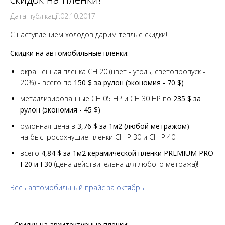
Дата публікації:02.10.2017
С наступлением холодов дарим теплые скидки!
Скидки на автомобильные пленки:
окрашенная пленка СН 20 (цвет - уголь, светопропуск -
20%) - всего по
150 $ за рулон (экономия - 70 $)
металлизированные СН 05 НР и СН 30 НР по
235 $ за
рулон (экономия - 45 $)
рулонная цена в
3,76 $ за 1м2 (любой метражом)
на быстросохнущие пленки СН-Р 30 и СН-Р 40
всего
4,84 $ за 1м2 керамической пленки PREMIUM PRO
F20 и F30
(цена действительна для любого метража)!
Весь автомобильный прайс за октябрь
Скидки на архитектурные пленки: