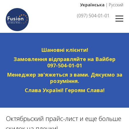
Українська
|
Русский
(097) 504-01-01
Шановні клієнти!
Замовлення відправляйте на Вайбер
097-504-01-01
Менеджер зв'яжеться з вами. Дякуємо за
розуміння.
Слава Україні! Героям Слава!
Октябрьский прайс-лист и еще больше
скидок на пленки!