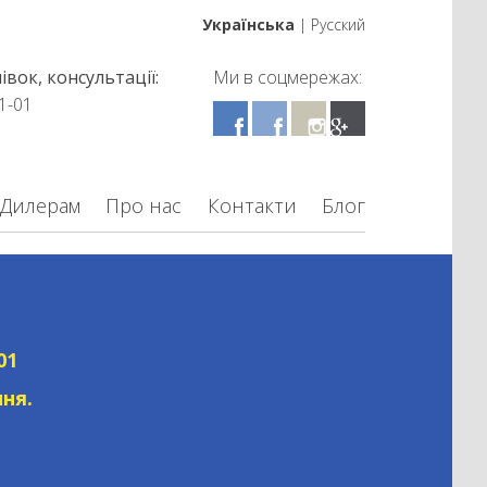
Українська
|
Русский
вок, консультації:
Ми в соцмережах:
1-01
Дилерам
Про нас
Контакти
Блог
01
ня.