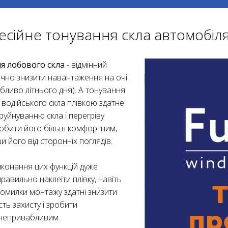
сійне тонування скла автомобіл
я лобового скла
- відмінний
ачно знизити навантаження на очі
обливо літнього дня). А тонування
і водійського скла плівкою здатне
руйнуванню скла і перегріву
робити його більш комфортним,
и його від сторонніх поглядів.
иконання цих функцій дуже
равильно наклеїти плівку, навіть
помилки монтажу здатні знизити
ть захисту і зробити
непривабливим.