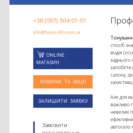
Профе
+38 (097) 504-01-01
info@fusion-film.com.ua
Тонуванн
спосіб зн
водія (ос
ONLINE
заднього 
МАГАЗИН
запобігти 
салону, з
НОВИНИ ТА АКЦІЇ
захистивш
Але для в
ЗАЛИШИТИ ЗАЯВКУ
важливо п
невеликі 
ефективніс
Замовити
автоскло 
встановлення