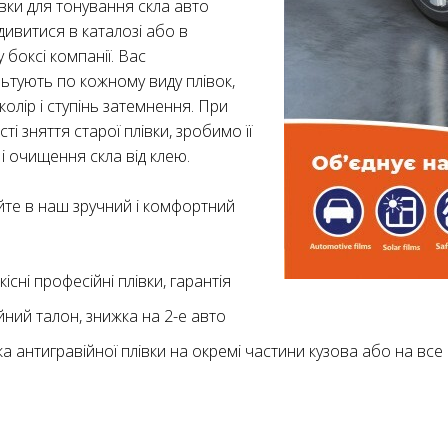
івки для тонування скла авто
ивитися в каталозі або в
 боксі компанії. Вас
ьтують по кожному виду плівок,
колір і ступінь затемнення. При
ті зняття старої плівки, зробимо її
і очищення скла від клею.
те в наш зручний і комфортний
кісні професійні плівки, гарантія
йний талон, знижка на 2-е авто
а антигравійної плівки на окремі частини кузова або на все