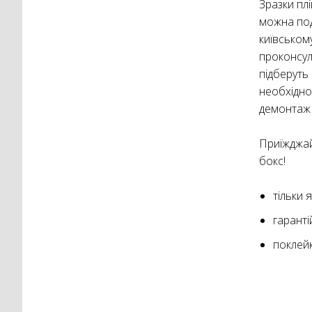
Зразки пл
можна под
київському
проконсул
підберуть 
необхіднос
демонтаж 
Приїжджай
бокс!
тільки я
гаранті
поклейк