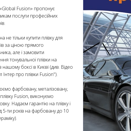
«Global Fusion» пропонує
икам послуги професійних
ів.
а не тільки купити плівку для
ів за ціною прямого
ника, але і замовити
ння тонувальної плівки на
 нашому боксі в Києві (див. Відео
 Інтер про плівки Fusion").
ємо фарбовану, металізовану,
 плівку Fusion, виконуємо
вку. Надаєм гарантію на плівку і
д 5-ти років на фарбовану до 10
ераміку).