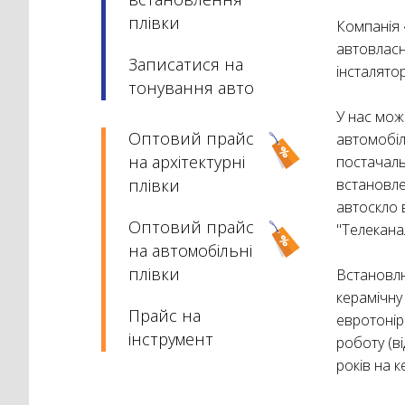
плівки
Компанія 
автовласн
Записатися на
інсталятор
тонування авто
У нас можн
Оптовий прайс
автомобіл
на архітектурні
постачаль
плівки
встановле
автоскло в
Оптовий прайс
"Телеканал
на автомобільні
плівки
Встановлю
керамічну
Прайс на
евротоніро
інструмент
роботу (ві
років на к