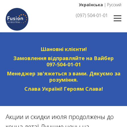
Українська
|
Русский
(097) 504-01-01
Шановні клієнти!
Замовлення відправляйте на Вайбер
097-504-01-01
Менеджер зв'яжеться з вами. Дякуємо за
розуміння.
Слава Україні! Героям Слава!
Акции и скидки июля продолжены до
конца лета! Лучшие цены на