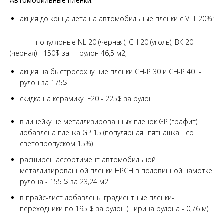
Автомобильные пленки:
акция до конца лета на автомобильные пленки с VLT 20%:
популярные NL 20 (черная), СН 20 (уголь), ВК 20
(черная) - 150$ за рулон 46,5 м2;
акция на быстросохнущие пленки СН-Р 30 и СН-Р 40 -
рулон за 175$
скидка на керамику F20 - 225$ за рулон
в линейку не металлизированных пленок GP (графит)
добавлена пленка GP 15 (популярная "пятнашка " со
светопропуском 15%)
расширен ассортимент автомобильной
металлизированной пленки HPCH в половинной намотке
рулона - 155 $ за 23,24 м2
в прайс-лист добавлены градиентные пленки-
переходники по 195 $ за рулон (ширина рулона - 0,76 м)