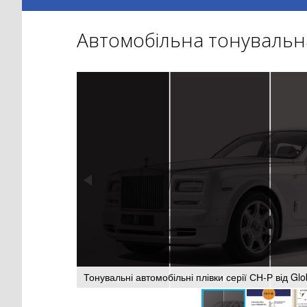
Автомобільна тонувальна
Тонувальні автомобільні плівки серії СН-Р від Glo