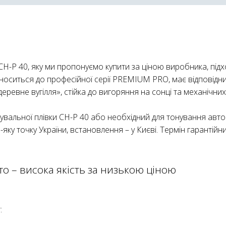
H-Р 40, яку ми пропонуємо купити за ціною виробника, підх
носиться до професійної серії PREMIUM PRO, має відповідний
деревне вугілля», стійка до вигоряння на сонці та механічних
вальної плівки CH-Р 40 або необхідний для тонування авто ві
яку точку України, встановлення – у Києві. Термін гарантій
то – висока якість за низькою ціною
: