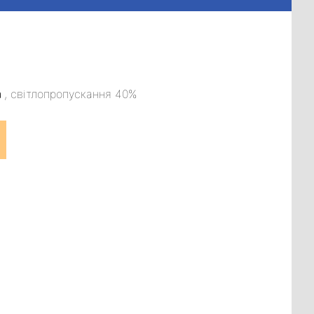
а
, світлопропускання 40%
 СН-Р 40