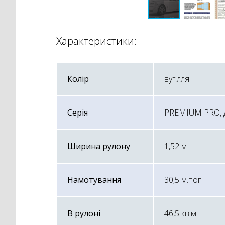
Характеристики:
Колір
вугілля
Серія
PREMIUM PRO, д
Ширина рулону
1,52 м
Намотування
30,5 м.пог
В рулоні
46,5 кв.м