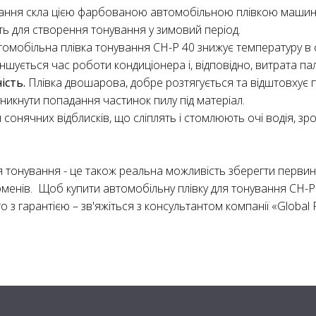
ання скла цією фарбованою автомобільною плівкою машин
ть для створення тонування у зимовий період.
томобільна плівка тонування CH-Р 40 знижує температуру в
ншується час роботи кондиціонера і, відповідно, витрата па
ість.
Плівка двошарова, добре розтягується та відштовхує 
никнути попадання частинок пилу під матеріал.
я сонячних відблисків, що сліплять і стомлюють очі водія, 
я тонування - це також реальна можливість зберегти первин
оменів.
Щоб купити автомобільну плівку для тонування CH-Р 
з гарантією – зв'яжіться з консультантом компанії «Global Fu