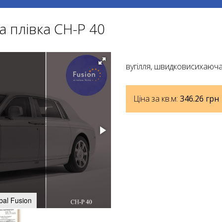
 плівка СН-Р 40
вугілля, швидковисихаюч
Ціна за кв.м:
346.26
грн
bal Fusion
Технічні характеристики плівки