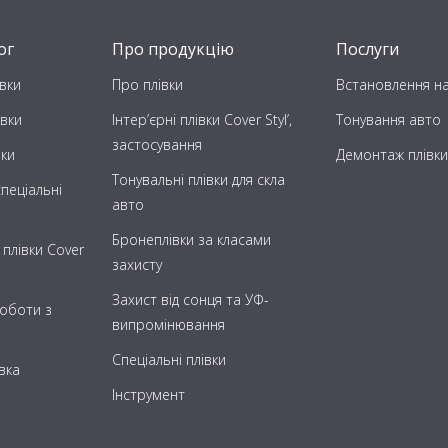
ог
Про продукцію
Послуги
вки
Про плівки
Встановлення на
івки
Інтер’єрні плівки Cover Styl’,
Тонування авто
застосування
вки
Демонтаж плівки
Тонувальні плівки для скла
пеціальні
авто
Бронеплівки за класами
 плівки Cover
захисту
Захист від сонця та УФ-
роботи з
випромінювання
Спеціальні плівки
вка
Інструмент