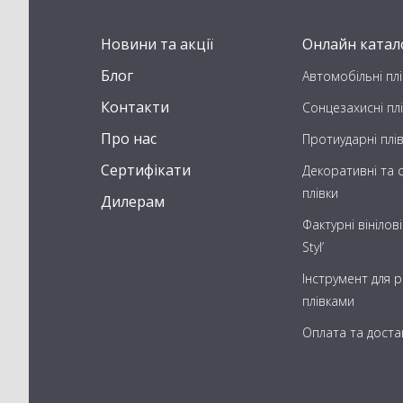
Новини та акції
Онлайн катал
Блог
Автомобільні плі
Контакти
Сонцезахисні пл
Про нас
Протиударні плі
Сертифікати
Декоративні та с
плівки
Дилерам
Фактурні вінілові
Styl’
Інструмент для 
плівками
Оплата та доста