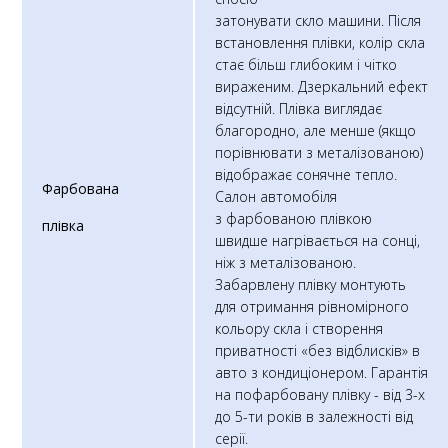
затонувати скло машини. Після
встановлення плівки, колір скла
стає більш глибоким і чітко
вираженим. Дзеркальний ефект
відсутній. Плівка виглядає
благородно, але менше (якщо
порівнювати з металізованою)
відображає сонячне тепло.
Фарбована
Салон автомобіля
з фарбованою плівкою
плівка
швидше нагрівається на сонці,
ніж з металізованою.
Забарвлену плівку монтують
для отримання рівномірного
кольору скла і створення
приватності «без відблисків» в
авто з кондиціонером. Гарантія
на пофарбовану плівку - від 3-х
до 5-ти років в залежності від
серії.​