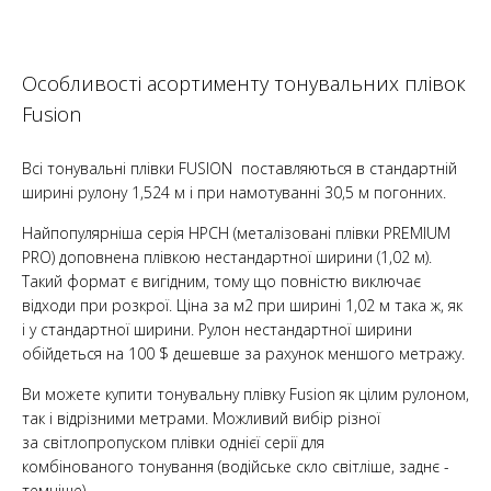
Особливості асортименту тонувальних плівок
Fusion
Всі тонувальні плівки FUSION
поставляються в стандартній
ширині рулону 1,524 м і при намотуванні 30,5 м погонних.
Найпопулярніша серія НРСН (металізовані плівки PREMIUM
PRO) доповнена плівкою нестандартної ширини (1,02 м).
Такий формат є вигідним, тому що повністю виключає
відходи при розкрої. Ціна за м2 при ширині 1,02 м така ж, як
і у стандартної ширини. Рулон нестандартної ширини
обійдеться на 100 $ дешевше за рахунок меншого метражу.
Ви можете купити тонувальну плівку Fusion як цілим рулоном,
так і відрізними метрами. Можливий вибір різної
за світлопропуском плівки однієї серії для
комбінованого тонування (водійське скло світліше, заднє -
темніше).