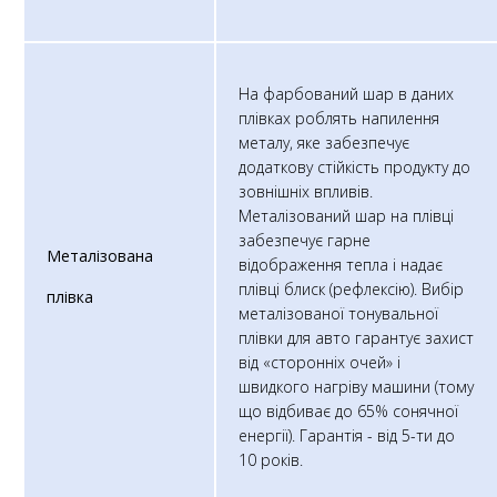
На фарбований шар в даних
плівках роблять напилення
металу, яке забезпечує
додаткову стійкість продукту до
зовнішніх впливів.
Металізований шар на плівці
забезпечує гарне
Металізована
відображення тепла і надає
плівці блиск (рефлексію). Вибір
плівка
металізованої тонувальної
плівки для авто гарантує захист
від «сторонніх очей» і
швидкого нагріву машини (тому
що відбиває до 65% сонячної
енергії). Гарантія - від 5-ти до
10 років.​