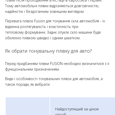
тільки після проходження атестації в Євросоюзі і Україні.
Тому автомобільні плівки відрізняються довговічністю,
надійністю і бездоганним зовнішнім виглядом.
Перевага плівок Fusion для тонування скла автомобіля - їх
відмінна розтягуваність і еластичність при
тепловому формуванні. Заднє опукле скло машини буде
обклеєно плівкою швидко і одним шматком.
Як обрати тонувальну плівку для авто?
Перед придбанням плівки FUSION необхідно визначитися з її
функціональним призначенням.
Види і особливості тонувальних плівок для автомобіля, а
також поради, як вибрати:
Найдоступніший за ціною
спосіб