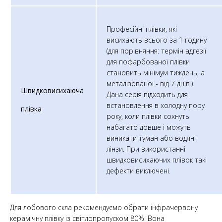
Професійні плівки, які
висихають всього за 1 годину
(для порівняння: термін адгезії
для пофарбованої плівки
становить мінімум тиждень, а
металізованої - від 7 днів.).
Швидковисихаюча
Дана серія підходить для
встановлення в холодну пору
плівка
року, коли плівки сохнуть
набагато довше і можуть
виникати туман або водяні
лінзи. При використанні
швидковисихаючих плівок такі
дефекти виключені.​
Для лобового скла рекомендуємо обрати інфрачервону
керамічну плівку із світлопропуском 80%. Вона