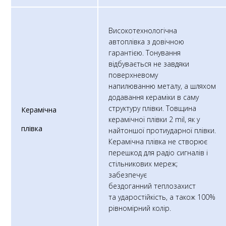
Високотехнологічна
автоплівка з довічною
гарантією. Тонування
відбувається не завдяки
поверхневому
напилюванню металу, а шляхом
додавання кераміки в саму
структуру плівки. Товщина
Керамічна
керамічної плівки 2 mil, як у
плівка
найтоншої протиударної плівки.
Керамічна плівка не створює
перешкод для радіо сигналів і
стільникових мереж;
забезпечує
бездоганний теплозахист
та ударостійкість, а також 100%
рівномірний колір.​