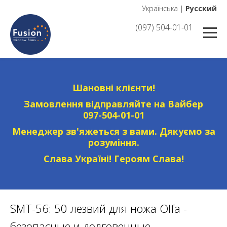
Українська
|
Русский
(097) 504-01-01
Шановні клієнти!
Замовлення відправляйте на Вайбер
097-504-01-01
Менеджер зв'яжеться з вами. Дякуємо за
розуміння.
Слава Україні! Героям Слава!
SMT-56: 50 лезвий для ножа Olfa -
безопасные и долговечные