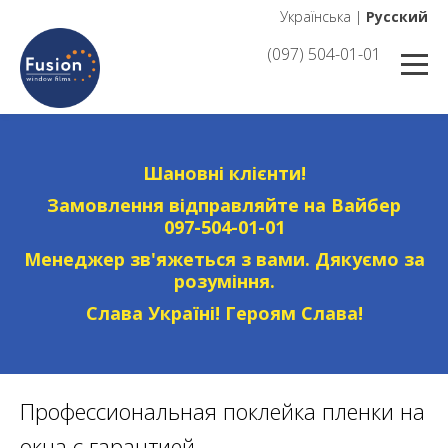
Українська
|
Русский
(097) 504-01-01
Шановні клієнти!
Замовлення відправляйте на Вайбер
097-504-01-01
Менеджер зв'яжеться з вами. Дякуємо за
розуміння.
Слава Україні! Героям Слава!
Профессиональная поклейка пленки на
окна с гарантией