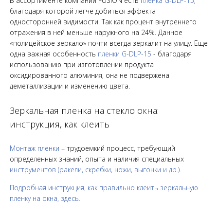
В ассортименте компании FUSION есть
пленка G-DLP-15
,
благодаря которой легче добиться эффекта
односторонней видимости. Так как процент внутреннего
отражения в ней меньше наружного на 24%. Данное
«полицейское зеркало» почти всегда зеркалит на улицу. Еще
одна важная особенность
пленки G-DLP-15
- благодаря
использованию при изготовлении продукта
оксидированного алюминия, она не подвержена
деметаллизации и изменению цвета.
Зеркальная пленка на стекло окна:
инструкция, как клеить
Монтаж пленки
– трудоемкий процесс, требующий
определенных знаний, опыта и наличия специальных
инструментов (ракели, скребки, ножи, выгонки и др.)
.
Подробная инструкция, как правильно клеить зеркальную
пленку на окна, здесь.