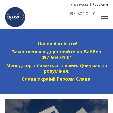
Українська
|
Русский
(097) 504-01-01
Шановні клієнти!
Замовлення відправляйте на Вайбер
097-504-01-01
Менеджер зв'яжеться з вами. Дякуємо за
розуміння.
Слава Україні! Героям Слава!