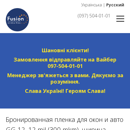
Українська
|
Русский
(097) 504-01-01
Шановні клієнти!
Замовлення відправляйте на Вайбер
097-504-01-01
Менеджер зв'яжеться з вами. Дякуємо за
розуміння.
Слава Україні! Героям Слава!
Бронированная пленка для окон и авто
GG-12, 12 mil (300 mkm), ширина