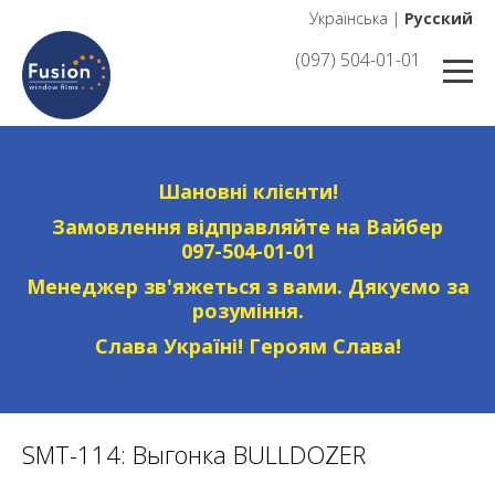
Українська
|
Русский
(097) 504-01-01
Шановні клієнти!
Замовлення відправляйте на Вайбер
097-504-01-01
Менеджер зв'яжеться з вами. Дякуємо за
розуміння.
Слава Україні! Героям Слава!
SMT-114: Выгонка BULLDOZER