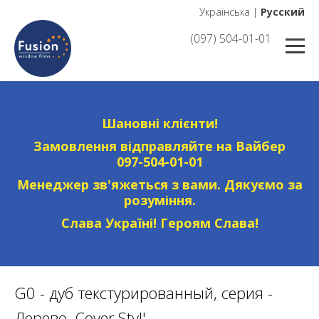
Українська
|
Русский
(097) 504-01-01
Шановні клієнти!
Замовлення відправляйте на Вайбер
097-504-01-01
Менеджер зв'яжеться з вами. Дякуємо за
розуміння.
Слава Україні! Героям Слава!
G0 - дуб текстурированный, серия -
Дерево, Cover Styl'