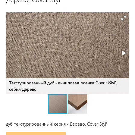
В
Текстурированный дуб - виниловая пленка Cover Styl',
S
серия Дерево
п
дуб текстурированный, серия - Дерево, Cover Styl'