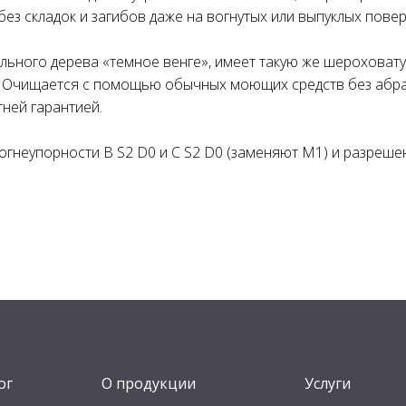
без складок и загибов даже на вогнутых или выпуклых повер
льного дерева «темное венге», имеет такую же шероховатую
. Очищается с помощью обычных моющих средств без абра
тней гарантией.
огнеупорности B S2 D0 и C S2 D0 (заменяют M1) и разреш
ог
О продукции
Услуги