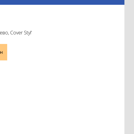
во, Cover Styl'
н