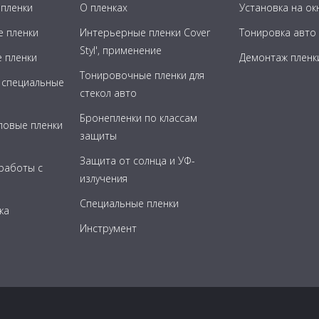
пленки
О пленках
Установка на ок
 пленки
Интерьерные пленки Cover
Тонировка авто
Styl', применение
 пленки
Демонтаж пленк
Тонировочные пленки для
 специальные
стекол авто
Бронепленки по классам
ловые пленки
защиты
Защита от солнца и УФ-
 работы с
излучения
Специальные пленки
ка
Инструмент