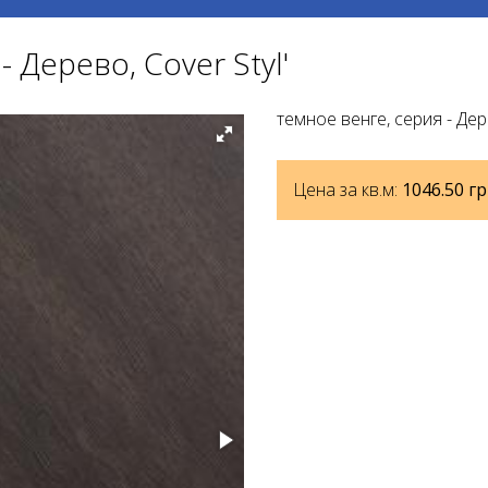
- Дерево, Cover Styl'
темное венге, серия - Дере
Цена за кв.м:
1046.50
гр