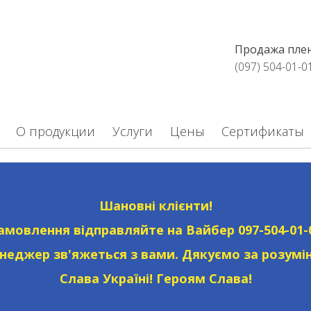
Продажа плен
(097) 504-01-0
О продукции
Услуги
Цены
Сертификаты
Шановні клієнти!
амовлення відправляйте на Вайбер
097-504-01-
неджер зв'яжеться з вами. Дякуємо за розумін
Слава Україні! Героям Слава!