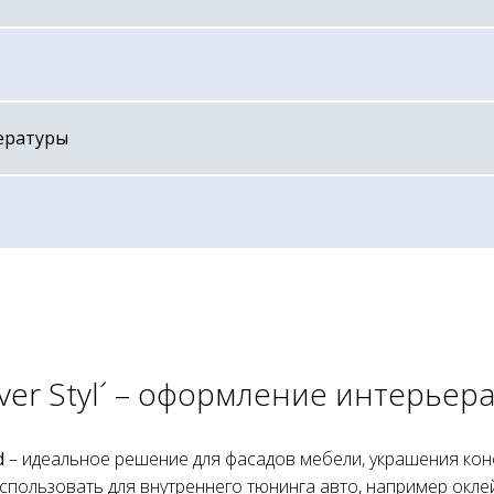
ературы
er Styl´ – оформление интерьера
od
– идеальное решение для фасадов мебели, украшения конс
спользовать для внутреннего тюнинга авто, например окле