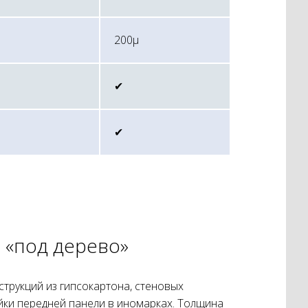
200μ
✔︎
✔︎
 «под дерево»
трукций из гипсокартона, стеновых
йки передней панели в иномарках. Толщина