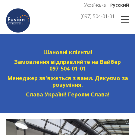
Українська
|
Русский
(097) 504-01-01
Шановні клієнти!
Замовлення відправляйте на Вайбер
097-504-01-01
Менеджер зв'яжеться з вами. Дякуємо за
розуміння.
Слава Україні! Героям Слава!